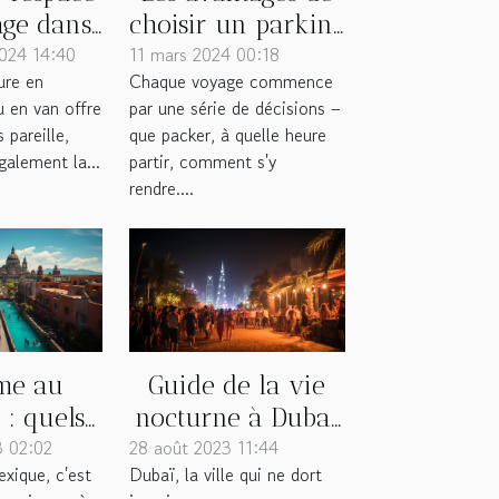
choisir un parking
age dans
11 mars 2024 00:18
à bas coût près de
024 14:40
amping-
Chaque voyage commence
ture en
l'aéroport pour les
u van
par une série de décisions –
 en van offre
voyageurs
que packer, à quelle heure
 pareille,
fréquents
partir, comment s'y
galement la...
rendre....
sme au
Guide de la vie
: quels
nocturne à Dubaï
3 02:02
endroits
28 août 2023 11:44
: les meilleurs
xique, c'est
Dubaï, la ville qui ne dort
nables à
endroits où sortir