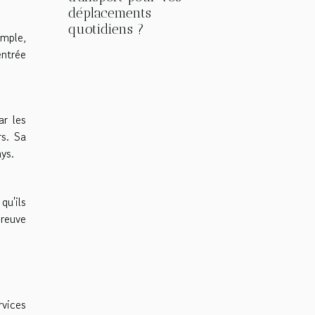
déplacements
quotidiens ?
emple,
entrée
ar les
rs. Sa
ays.
qu'ils
preuve
rvices