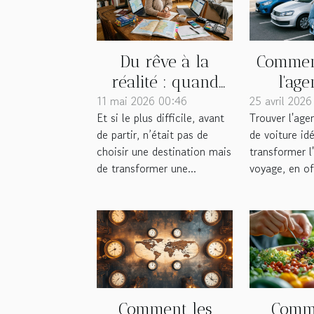
Du rêve à la
Comment
réalité : quand
l'ag
11 mai 2026 00:46
bien préparer son
25 avril 202
loca
Et si le plus difficile, avant
Trouver l'age
voyage devient
voitur
de partir, n’était pas de
de voiture id
un art pratique
pour vo
choisir une destination mais
transformer l
de transformer une...
voyage, en off
Comment les
Comm