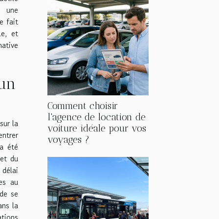
u une
e fait
le, et
ative
'un
Comment choisir
l'agence de location de
sur la
voiture idéale pour vos
entrer
voyages ?
 a été
et du
 délai
res au
 de se
ans la
tions