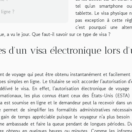
tel qu'un smartphone o
ligne ?
tablette. Le visa physique n
pas exception à cette règ
c'est pourquoi une altern
e, a vu le jour. Que faut-il savoir sur ce type de visa ?
es d'un visa électronique lors d
ent de voyage qui peut être obtenu instantanément et facilement 
s simples en ligne. Le titulaire se voit accorder l'autorisation d'
élivré le visa. En effet, l'autorisation électronique de voyage
nationaux, les plus connus étant ceux des États-Unis (ESTA) 
a est soumise en ligne et le demandeur peut la recevoir dans un
 permet de simplifier les formalités administratives nécessai
 gain de temps appréciable puisque le voyageur n'a plus besoin
une ambassade et faire la queue pendant de longues périodes. D
être obtenu en quelques heures ou minutes. Comme les informa