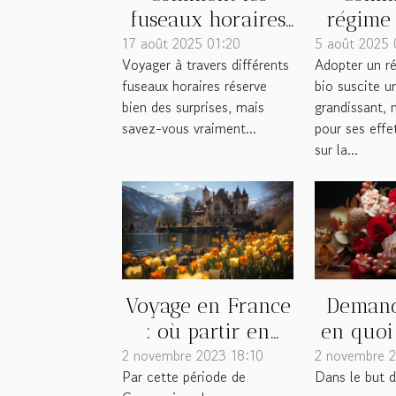
fuseaux horaires
régime 
17 août 2025 01:20
influencent-ils
5 août 2025 
bio infl
Voyager à travers différents
Adopter un r
votre expérience
votre
fuseaux horaires réserve
bio suscite u
de voyage ?
bien des surprises, mais
grandissant,
savez-vous vraiment...
pour ses effe
sur la...
Voyage en France
Demand
: où partir en
en quoi
2 novembre 2023 18:10
février ?
2 novembre 2
t-e
Par cette période de
Dans le but 