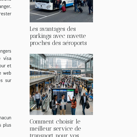
anger.
rester
Les avantages des
parkings avec navette
proches des aéroports
angers
e visa
our et
te web
es sur
chacun
Comment choisir le
s plus
meilleur service de
transport pour vos