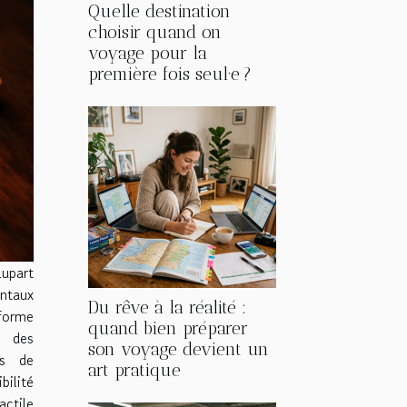
Quelle destination
choisir quand on
voyage pour la
première fois seul·e ?
lupart
ntaux
Du rêve à la réalité :
forme
quand bien préparer
 des
son voyage devient un
es de
art pratique
bilité
actile