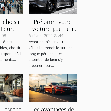
 choisir
Préparer votre
lleur
voiture pour un
4:08
ce de
6 février 2026 22:44
stationnement
sité des
Avant de laisser votre
rt pour
longue durée
bles, choisir
véhicule immobile sur une
acements
ransport idéal
longue période, il est
iens ?
cements...
essentiel de bien s’y
préparer pour...
Les avantages de
 l'espace