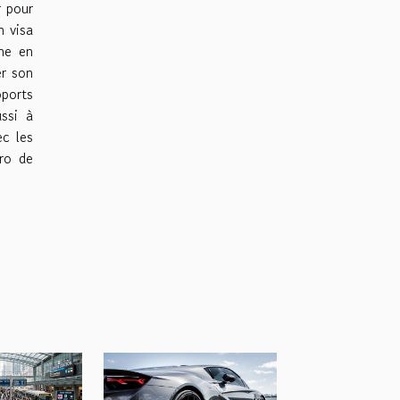
r pour
n visa
gne en
er son
ports
ussi à
ec les
éro de