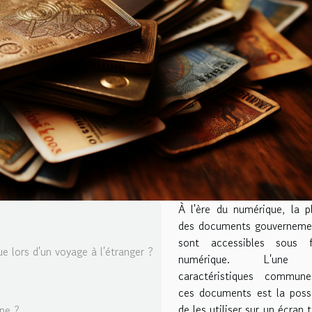
À l'ère du numérique, la p
des documents gouverneme
sont accessibles sous 
e lors d'un voyage à l'étranger ?
numérique. L'une
caractéristiques commun
ces documents est la possi
de les utiliser sur un écran t
gne ?