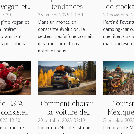
vegan et
tendances
de stock
07:20
uence-t-il
25 janvier 2025 00:34
économiques
20 novembre 2
votre c
égime vegan et
Dans un monde en
Partir à l'aven
 santé ?
actuelles dans le
car o
n intérêt
constante évolution, le
camping-car ou
secteur
 notamment
secteur touristique connaît
une liberté sans
touristique
ts potentiels
des transformations
mais soulève é
notables sous...
e ESTA :
Comment choisir
Touri
 consiste-
la voiture de
Mexique 
023 18:10
lle ?
20 octobre 2023 02:10
location parfaite
5 octobre 202
sont les 
de permettre
Louer un véhicule est une
Découvrir le Me
pour votre
incontour