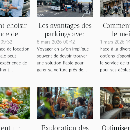
 choisir
Les avantages des
Comment
ence de
parkings avec
le mei
6 09:32
tion de
8 mars 2026 00:42
navette proches
1 mars 2026 1
servi
nce de location
Voyager en avion implique
Face à la diver
e idéale
des aéroports
transpo
éale peut
souvent de devoir trouver
options disponi
s voyages
vos dépl
'expérience de
une solution fiable pour
le service de t
?
quotid
rant...
garer sa voiture près de...
pour ses dépla
ent un
Exploration des
Optimiser