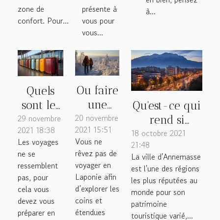
zone de
présente à
à...
confort. Pour...
vous pour
vous...
Ou faire
Quels
une
sont les
Qu'est-ce qui
20 novembre
balade
29 novembre
types de
rend si
2021 15:51
2021 18:38
en
valises
18 octobre 2021
attractif la
Vous ne
Les voyages
21:48
raquette
cabine
ville
rêvez pas de
ne se
La ville d'Annemasse
en
pour un
d'Annemasse?
voyager en
ressemblent
est l'une des régions
Laponie
voyage ?
Laponie afin
pas, pour
les plus réputées au
d’explorer les
?
cela vous
monde pour son
coins et
devez vous
patrimoine
étendues
préparer en
touristique varié,...