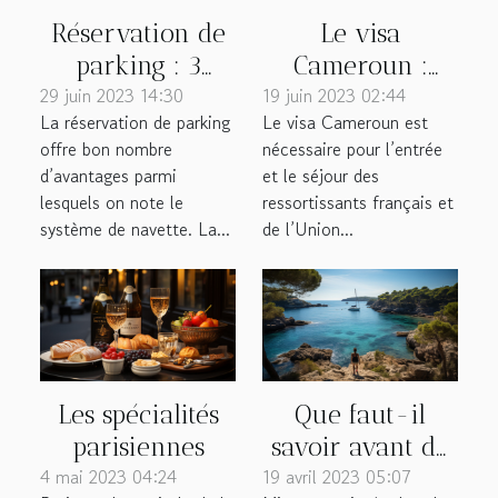
Réservation de
Le visa
parking : 3
Cameroun :
29 juin 2023 14:30
bonnes raisons
19 juin 2023 02:44
qu’est-ce que
La réservation de parking
Le visa Cameroun est
de le faire à
c’est ?
offre bon nombre
nécessaire pour l’entrée
l’aéroport
d’avantages parmi
et le séjour des
lesquels on note le
ressortissants français et
système de navette. La...
de l’Union...
Les spécialités
Que faut-il
parisiennes
savoir avant de
4 mai 2023 04:24
19 avril 2023 05:07
partir en