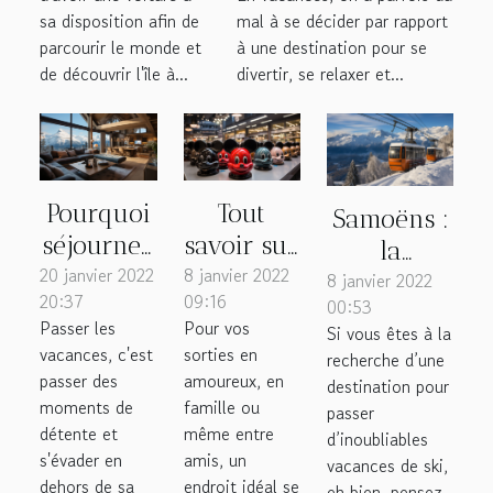
séjour merveilleux
saint Denis ?
mal à se décider par rapport
sa disposition afin de
?
à une destination pour se
parcourir le monde et
divertir, se relaxer et...
de découvrir l'île à...
Pourquoi
Tout
Samoëns :
séjourner
savoir sur
la
20 janvier 2022
dans un
8 janvier 2022
les ventes
destination
8 janvier 2022
20:37
09:16
00:53
chalet
privées
idéale
Passer les
Pour vos
Si vous êtes à la
pour
Disney
pour des
vacances, c'est
sorties en
recherche d’une
votre
vacances
passer des
amoureux, en
destination pour
séjour ?
moments de
famille ou
de ski
passer
détente et
même entre
d’inoubliables
s'évader en
amis, un
vacances de ski,
dehors de sa
endroit idéal se
eh bien, pensez