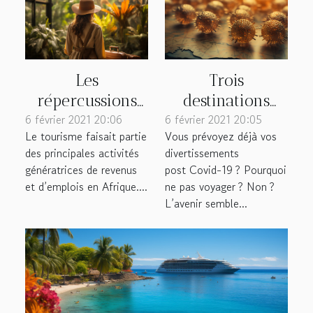
Les
Trois
répercussions
destinations
6 février 2021 20:06
négatives du
6 février 2021 20:05
sécuritaires de
Le tourisme faisait partie
Vous prévoyez déjà vos
COVID-19 sur le
voyage à
des principales activités
divertissements
tourisme
explorer après le
génératrices de revenus
post Covid-19 ? Pourquoi
africain
Coronavirus
et d’emplois en Afrique....
ne pas voyager ? Non ?
L’avenir semble...