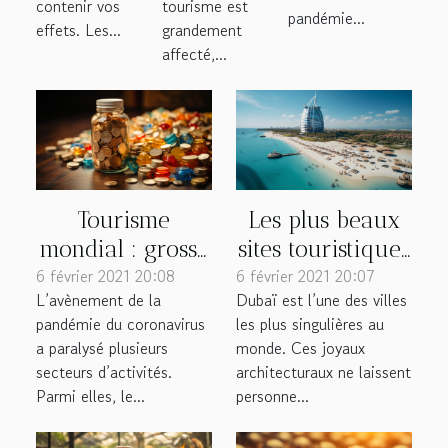
contenir vos
tourisme est
pandémie...
effets. Les...
grandement
affecté,...
Tourisme
Les plus beaux
mondial : grosse
sites touristiques
6 février 2021 20:08
perte
6 février 2021 20:07
à voir à Dubaï
L’avènement de la
Dubaï est l’une des villes
économique
en 2021
pandémie du coronavirus
les plus singulières au
causée par la
a paralysé plusieurs
monde. Ces joyaux
pandémie
secteurs d’activités.
architecturaux ne laissent
Parmi elles, le...
personne...