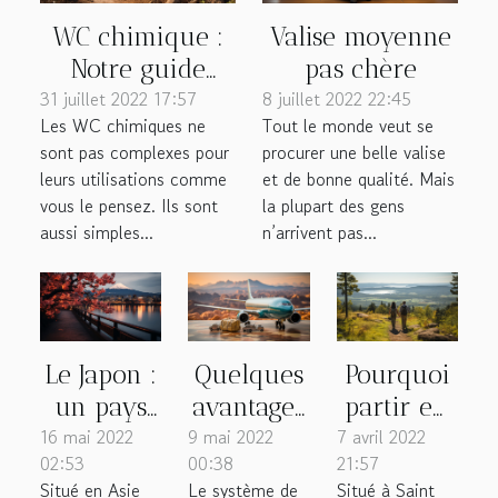
WC chimique :
Valise moyenne
Notre guide
pas chère
31 juillet 2022 17:57
pour l'utiliser
8 juillet 2022 22:45
Les WC chimiques ne
Tout le monde veut se
convenablement
sont pas complexes pour
procurer une belle valise
leurs utilisations comme
et de bonne qualité. Mais
vous le pensez. Ils sont
la plupart des gens
aussi simples...
n’arrivent pas...
Le Japon :
Quelques
Pourquoi
un pays
avantages
partir en
16 mai 2022
attractif
9 mai 2022
de choisir
7 avril 2022
tourisme
02:53
00:38
21:57
une
au Parc
Situé en Asie
Le système de
Situé à Saint