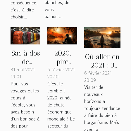
blanches, de
conséquence,
vous
c’est-à-dire
balader...
choisir...
Sac à dos
2020,
Où aller en
de
pire
2021 : 3
31 mai 2021
voyage :
6 février 2021
année du
destinations
6 février 2021
19:01
20:10
pourquoi
tourisme.
20:09
de voyage
Pour vos
C’est le
choisir ?
Visiter de
malgré la
voyages et les
comble !
nouveaux
cours à
2020, année
pandémie
horizons a
l’école, vous
de chute
toujours tendance
avez besoin
économique
à faire du bien à
d’un bon sac à
mondiale ! Le
l’organisme. Mais
dos pour
secteur du
avec la