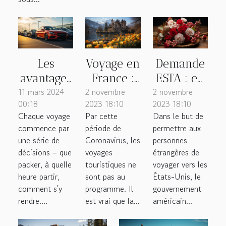
Les
Voyage en
Demande
avantages
France :
ESTA : en
11 mars 2024
de choisir
2 novembre
où partir
2 novembre
quoi
00:18
2023 18:10
2023 18:10
un
en
consiste-
Chaque voyage
Par cette
Dans le but de
parking à
février ?
t-elle ?
commence par
période de
permettre aux
bas coût
une série de
Coronavirus, les
personnes
près de
décisions – que
voyages
étrangères de
packer, à quelle
touristiques ne
voyager vers les
l'aéroport
heure partir,
sont pas au
États-Unis, le
pour les
comment s'y
programme. Il
gouvernement
voyageurs
rendre....
est vrai que la...
américain...
fréquents