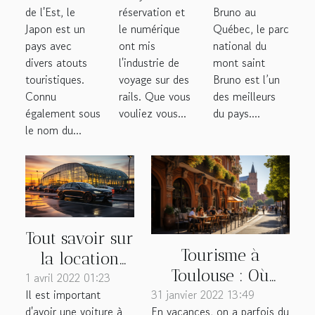
agence de
National
de l'Est, le
réservation et
Bruno au
voyage
du Mont
Japon est un
le numérique
Québec, le parc
pour son
Saint
pays avec
ont mis
national du
divers atouts
l'industrie de
mont saint
excursion
Bruno ?
touristiques.
voyage sur des
Bruno est l’un
Connu
rails. Que vous
des meilleurs
également sous
vouliez vous...
du pays....
le nom du...
Tout savoir sur
Tourisme à
la location
Toulouse : Où
1 avril 2022 01:23
d'une voiture
31 janvier 2022 13:49
dormir pour un
Il est important
à l'aéroport de
En vacances, on a parfois du
d'avoir une voiture à