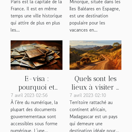
Paris est la capitale de la
Minorque, située dans les
vacances à
France. Il est en même
îles Baléares en Espagne,
Minorque ?
temps une ville historique
est une destination
qui attire de plus en plus
populaire pour les
les...
vacances en...
E-visa :
Quels sont les
pourquoi et
lieux à visiter à
7 avril 2023 02:56
comment
7 avril 2023 02:10
Madagascar ?
À l'ère du numérique, la
Territoire rattaché au
l'obtenir ?
plupart des documents
continent africain,
gouvernementaux sont
Madagascar est un pays
accessibles sous forme
qui demeure une
numérique. L'une...
destination idéale pour...