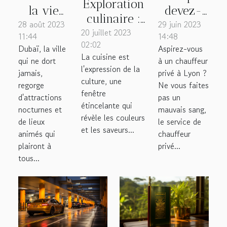
Exploration
la vie
devez-
culinaire :
28 août 2023
nocturne
29 juin 2023
vous
20 juillet 2023
Découvrir
11:44
14:48
à Dubaï :
opter
02:02
la
Dubaï, la ville
Aspirez-vous
les
pour
La cuisine est
qui ne dort
à un chauffeur
gastronomie
meilleurs
ELIT
l'expression de la
jamais,
privé à Lyon ?
locale de
culture, une
endroits
Transport
regorge
Ne vous faites
l'île de
fenêtre
d'attractions
pas un
où sortir
?
étincelante qui
Djerba
nocturnes et
mauvais sang,
révèle les couleurs
de lieux
le service de
et les saveurs...
animés qui
chauffeur
plairont à
privé...
tous...