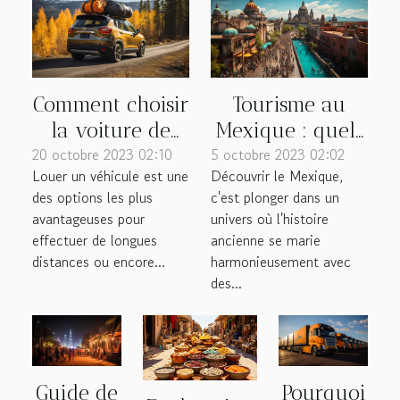
Comment choisir
Tourisme au
la voiture de
Mexique : quels
20 octobre 2023 02:10
location parfaite
5 octobre 2023 02:02
sont les endroits
Louer un véhicule est une
Découvrir le Mexique,
pour votre
incontournables
des options les plus
c'est plonger dans un
prochain voyage
à visiter ?
avantageuses pour
univers où l'histoire
?
effectuer de longues
ancienne se marie
distances ou encore...
harmonieusement avec
des...
Guide de
Pourquoi