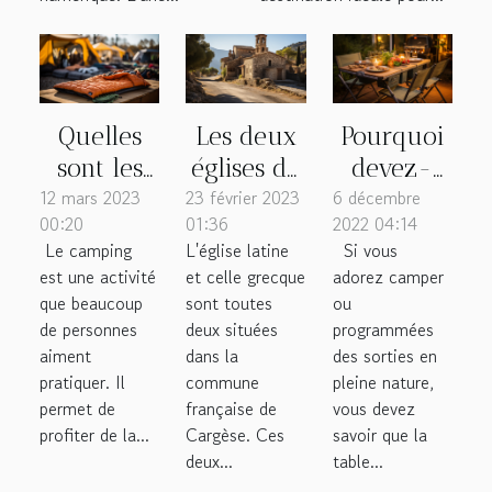
Quelles
Les deux
Pourquoi
sont les
églises de
devez-
12 mars 2023
astuces
23 février 2023
Cargèse
6 décembre
vous
00:20
01:36
2022 04:14
pour
choisir
Le camping
L'église latine
Si vous
choisir un
une table
est une activité
et celle grecque
adorez camper
sac de
camping
que beaucoup
sont toutes
ou
couchage
pliante ?
de personnes
deux situées
programmées
aiment
dans la
des sorties en
de
pratiquer. Il
commune
pleine nature,
camping ?
permet de
française de
vous devez
profiter de la...
Cargèse. Ces
savoir que la
deux...
table...