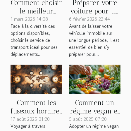
Comment choisir
Préparer votre
le meilleur
voiture pour un
1 mars 2026 14:08
service de
6 février 2026 22:44
stationnement
Face à la diversité des
Avant de laisser votre
transport pour
longue durée
options disponibles,
véhicule immobile sur
vos
choisir le service de
une longue période, il est
déplacements
transport idéal pour ses
essentiel de bien s’y
quotidiens ?
déplacements...
préparer pour...
Comment les
Comment un
fuseaux horaires
régime vegan et
17 août 2025 01:20
influencent-ils
5 août 2025 07:20
bio influence-t-
Voyager à travers
Adopter un régime vegan
votre expérience
il votre santé ?