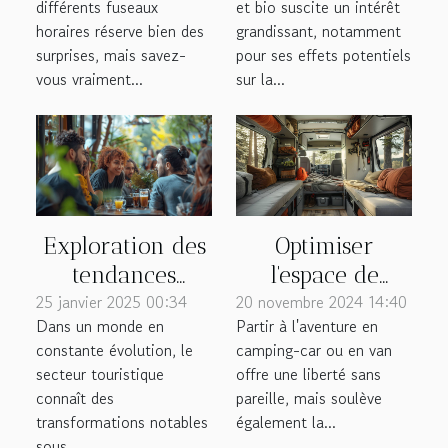
différents fuseaux
et bio suscite un intérêt
de voyage ?
horaires réserve bien des
grandissant, notamment
surprises, mais savez-
pour ses effets potentiels
vous vraiment...
sur la...
Exploration des
Optimiser
tendances
l'espace de
25 janvier 2025 00:34
économiques
20 novembre 2024 14:40
stockage dans
Dans un monde en
Partir à l'aventure en
actuelles dans le
votre camping-
constante évolution, le
camping-car ou en van
secteur
car ou van
secteur touristique
offre une liberté sans
touristique
connaît des
pareille, mais soulève
transformations notables
également la...
sous...