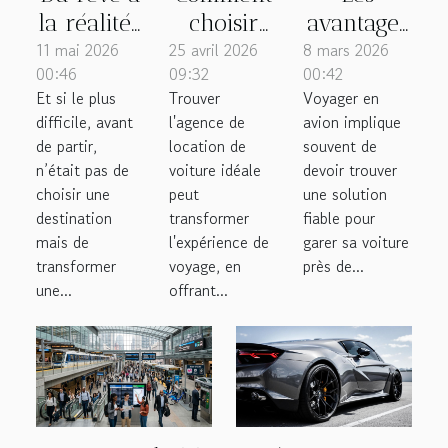
la réalité :
choisir
avantages
11 mai 2026
quand
25 avril 2026
l'agence
8 mars 2026
des
00:46
09:32
00:42
bien
de
parkings
Et si le plus
Trouver
Voyager en
préparer
location
avec
difficile, avant
l'agence de
avion implique
son
de voiture
navette
de partir,
location de
souvent de
voyage
idéale
proches
n’était pas de
voiture idéale
devoir trouver
choisir une
peut
une solution
devient
pour vos
des
destination
transformer
fiable pour
un art
voyages ?
aéroports
mais de
l'expérience de
garer sa voiture
pratique
transformer
voyage, en
près de...
une...
offrant...